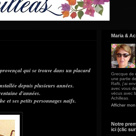
Maria & Ac
e provençal qui se trouve dans un placard
Grecque de c
une partie d
Rafti, j'ai e
nstallée depuis plusieurs années.
avec vous d
rentaine d'années.
vécus avec 
Achilleas.
e et ses petits personnages naïfs.
Afficher mon 
Notre premi
ici (clic su