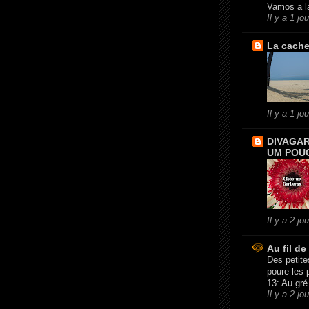
Vamos a l
Il y a 1 jou
La cache
Il y a 1 jou
DIVAGA
UM POU
Il y a 2 jo
Au fil de
Des petite
poure les p
13: Au gré
Il y a 2 jo