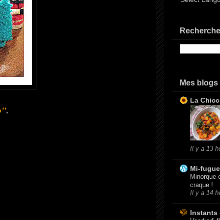
Recherche
Mes blogs
La Chicc
o"
.
Il y a 13 
Mi-fugue
Minorque e
craque !
Il y a 14 
Instants 