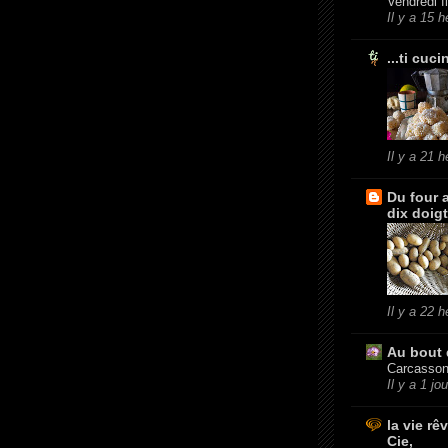
Vendredi fl
Il y a 15 
...ti cuci
Il y a 21 
Du four 
dix doig
Il y a 22 
Au bout 
Carcasson
Il y a 1 jou
la vie rê
Cie,